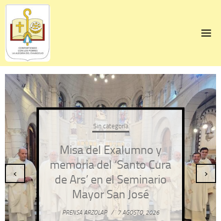
Skip
to
content
Sin categoría
Misa del Exalumno y
memoria del ‘Santo Cura
‹
›
de Ars’ en el Seminario
Mayor San José
PRENSA ARZOLAP
/
7 AGOSTO, 2026