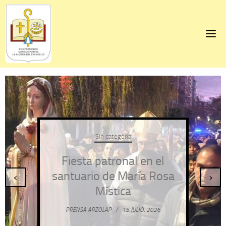
Skip
to
content
Sin categoría
Fiesta patronal en el
santuario de María Rosa
‹
›
Mística
PRENSA ARZOLAP
/
15 JULIO, 2026