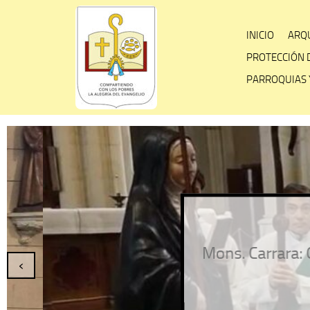
Skip
to
INICIO
ARQU
content
PROTECCIÓN 
PARROQUIAS 
Mons. Carrara: Que S
‹