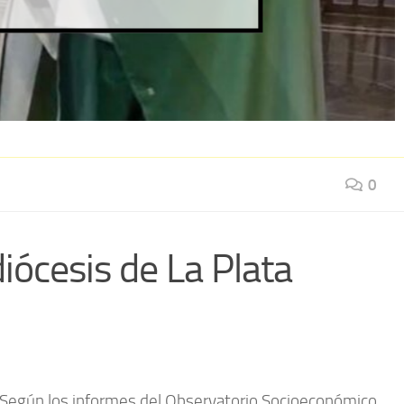
0
iócesis de La Plata
n. Según los informes del Observatorio Socioeconómico