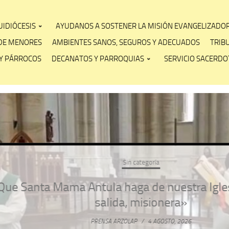
IDIÓCESIS
AYUDANOS A SOSTENER LA MISIÓN EVANGELIZADO
DE MENORES
AMBIENTES SANOS, SEGUROS Y ADECUADOS
TRIB
Y PÁRROCOS
DECANATOS Y PARROQUIAS
SERVICIO SACERDOT
Sin categoría
anta Mama Antula haga de nuestra Iglesia pl
salida, misionera»
PRENSA ARZOLAP
/
4 AGOSTO, 2026