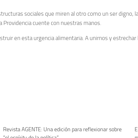
ructuras sociales que miren al otro como un ser digno, la 
e la Providencia cuente con nuestras manos.
struir en esta urgencia alimentaria. A unirnos y estrech
Revista AGENTE: Una edición para reflexionar sobre
E
“el espíritu de la política”
m