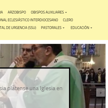
RA
ARZOBISPO
OBISPOS AUXILIARES
UNAL ECLESIÁSTICO INTERDIOCESANO
CLERO
AL DE URGENCIA (SSU)
PASTORALES
EDUCACIÓN
atense una Iglesia en
›