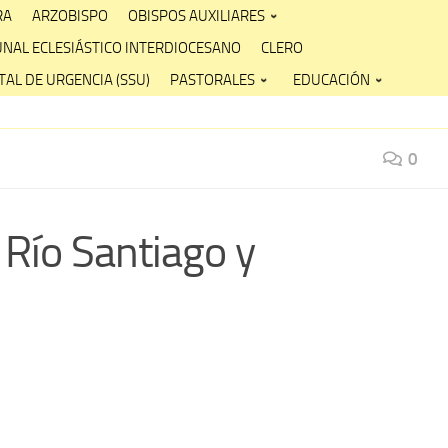
RA
ARZOBISPO
OBISPOS AUXILIARES
UNAL ECLESIÁSTICO INTERDIOCESANO
CLERO
AL DE URGENCIA (SSU)
PASTORALES
EDUCACIÓN
0
o Río Santiago y