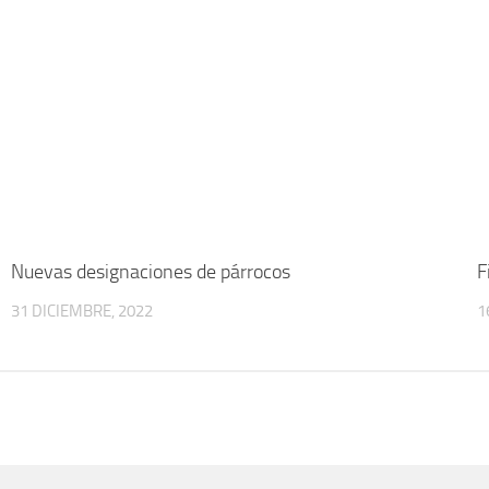
0
Nuevas designaciones de párrocos
F
31 DICIEMBRE, 2022
1