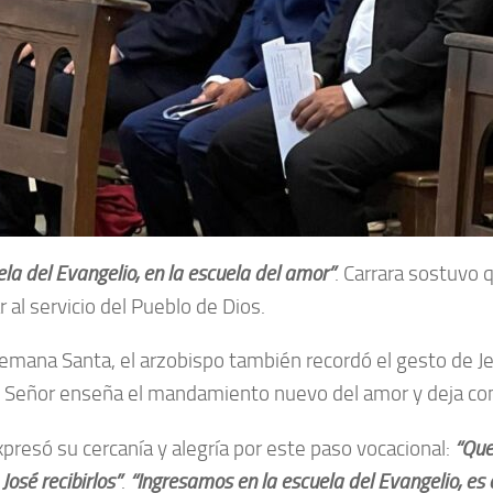
uela del Evangelio, en la escuela del amor”
. Carrara sostuvo 
al servicio del Pueblo de Dios.
 Semana Santa, el arzobispo también recordó el gesto de J
el Señor enseña el mandamiento nuevo del amor y deja co
presó su cercanía y alegría por este paso vocacional:
“Que
osé recibirlos”
.
“Ingresamos en la escuela del Evangelio, es 