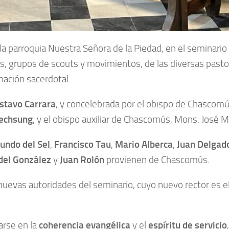
a parroquia Nuestra Señora de la Piedad, en el seminario 
s, grupos de scouts y movimientos, de las diversas pasto
mación sacerdotal.
stavo Carrara
, y concelebrada por el obispo de Chascom
echsung
, y el obispo auxiliar de Chascomús, Mons. José 
undo del Sel
,
Francisco Tau
,
Mario Alberca
,
Juan Delgad
del González
y
Juan Rolón
provienen de Chascomús.
nuevas autoridades del seminario, cuyo nuevo rector es e
arse en la
coherencia evangélica
y el
espíritu de servicio