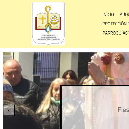
Skip
to
INICIO
ARQU
content
PROTECCIÓN 
PARROQUIAS 
Fies
‹