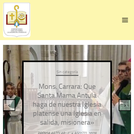
Skip
to
content
Sin categoría
Mons. Carrara: Que
Santa Mama Antula
haga de nuestra Iglesia
‹
›
platense una Iglesia en
salida, misionera»
PRENSA ARZOLAP
/
4 AGOSTO, 2026