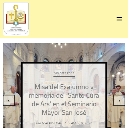
Skip
to
content
Sin categoría
Misa del Exalumno y
memoria del ‘Santo Cura
‹
›
de Ars’ en el Seminario
Mayor San José
PRENSA ARZOLAP
/
7 AGOSTO, 2026