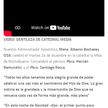
VIDEO: GENTILEZA DE CATEDRAL MEDIA
Nuestro Administrador Apostólico,
Mons. Alberto Bochatey
OSA
, celebró el martes 24 de diciembre en la catedral la Misa
de Nochebuena. Concelebró el párroco,
Pbro. Hernán
Remundini
, y el
Pbro. Santiago Rocca
.
“Todos los años tenemos esta alegría grande de poder
celebrar una vez más el nacimiento del Hijo de Dios. La gran
noticia es la grandeza y la misericordia de Dios que se
renueva cada vez de forma más grande, más plena”
.
“En esta noche de Navidad -dijo- el primer punto para