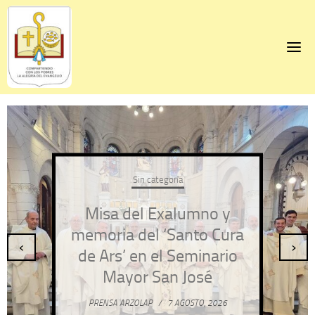
Skip
to
content
Sin categoría
Misa del Exalumno y
memoria del ‘Santo Cura
‹
›
de Ars’ en el Seminario
Mayor San José
PRENSA ARZOLAP
/
7 AGOSTO, 2026