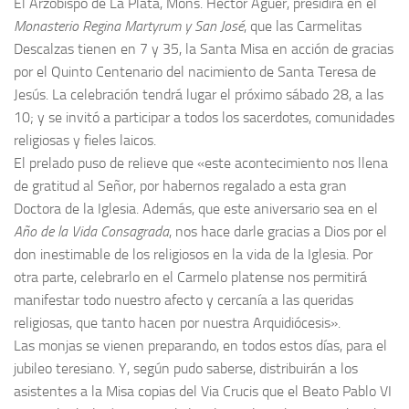
El Arzobispo de La Plata, Mons. Héctor Aguer, presidirá en el
Monasterio Regina Martyrum y San José
, que las Carmelitas
Descalzas tienen en 7 y 35, la Santa Misa en acción de gracias
por el Quinto Centenario del nacimiento de Santa Teresa de
Jesús. La celebración tendrá lugar el próximo sábado 28, a las
10; y se invitó a participar a todos los sacerdotes, comunidades
religiosas y fieles laicos.
El prelado puso de relieve que «este acontecimiento nos llena
de gratitud al Señor, por habernos regalado a esta gran
Doctora de la Iglesia. Además, que este aniversario sea en el
Año de la Vida Consagrada
, nos hace darle gracias a Dios por el
don inestimable de los religiosos en la vida de la Iglesia. Por
otra parte, celebrarlo en el Carmelo platense nos permitirá
manifestar todo nuestro afecto y cercanía a las queridas
religiosas, que tanto hacen por nuestra Arquidiócesis».
Las monjas se vienen preparando, en todos estos días, para el
jubileo teresiano. Y, según pudo saberse, distribuirán a los
asistentes a la Misa copias del Via Crucis que el Beato Pablo VI