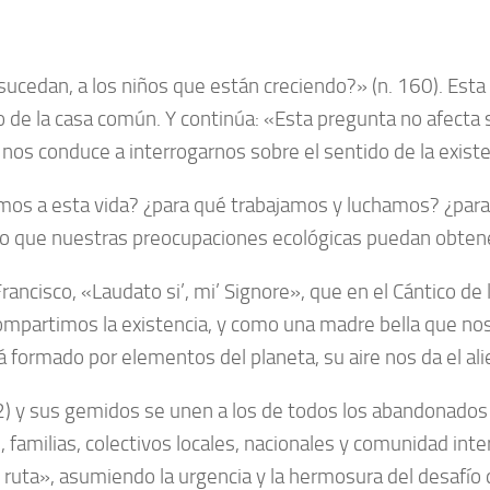
edan, a los niños que están creciendo?» (n. 160). Esta p
do de la casa común. Y continúa: «Esta pregunta no afecta
s conduce a interrogarnos sobre el sentido de la existenci
s a esta vida? ¿para qué trabajamos y luchamos? ¿para 
reo que nuestras preocupaciones ecológicas puedan obten
ancisco, «Laudato si’, mi’ Signore», que en el Cántico de l
partimos la existencia, y como una madre bella que nos
 formado por elementos del planeta, su aire nos da el alie
2) y sus gemidos se unen a los de todos los abandonados 
 familias, colectivos locales, nacionales y comunidad int
de ruta», asumiendo la urgencia y la hermosura del desafío