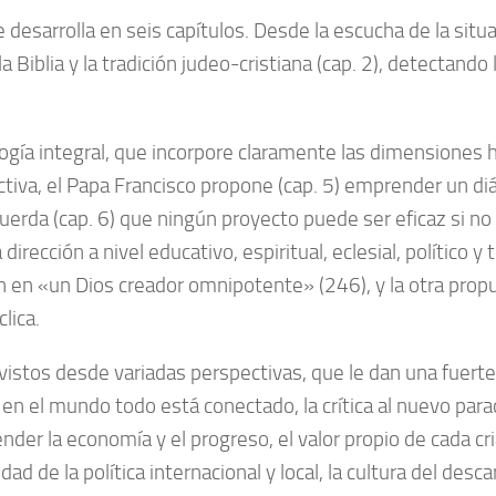
 se desarrolla en seis capítulos. Desde la escucha de la sit
 la Biblia y la tradición judeo-cristiana (cap. 2), detectando
cología integral, que incorpore claramente las dimensione
tiva, el Papa Francisco propone (cap. 5) emprender un diál
cuerda (cap. 6) que ningún proyecto puede ser eficaz si n
dirección a nivel educativo, espiritual, eclesial, político 
n en «un Dios creador omnipotente» (246), y la otra propu
clica.
vistos desde variadas perspectivas, que le dan una fuerte 
ue en el mundo todo está conectado, la crítica al nuevo pa
nder la economía y el progreso, el valor propio de cada cr
d de la política internacional y local, la cultura del desca