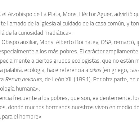
, el Arzobispo de La Plata, Mons. Héctor Aguer, advirtió q
 llamado de la Iglesia al cuidado de la casa común, y tom
llá de la curiosidad mediática».
 Obispo auxiliar, Mons. Alberto Bochatey, OSA, remarcó, 
n especialmente a los más pobres. El carácter ampliamen
specialmente a ciertos grupos ecologistas, que no están m
 palabra, ecología, hace referencia a
oikos
(en griego, casa
ica
Rerum novarum
, de León XIII (1891). Por otra parte, en 
cología humana».
ncia frecuente a los pobres; que son, evidentemente, l
ades, donde muchos hermanos nuestros viven en medio de la
a para el hombre»