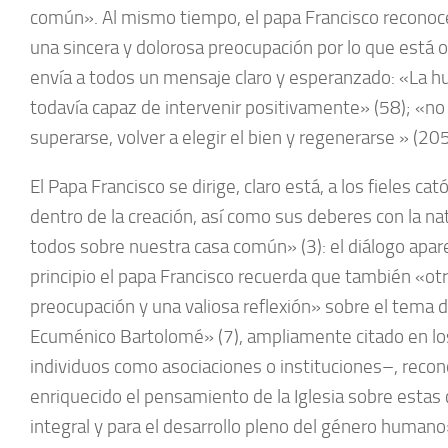
común». Al mismo tiempo, el papa Francisco reconoce 
una sincera y dolorosa preocupación por lo que está o
envía a todos un mensaje claro y esperanzado: «La h
todavía capaz de intervenir positivamente» (58); «n
superarse, volver a elegir el bien y regenerarse » (205
El Papa Francisco se dirige, claro está, a los fieles c
dentro de la creación, así como sus deberes con la na
todos sobre nuestra casa común» (3): el diálogo apare
principio el papa Francisco recuerda que también «ot
preocupación y una valiosa reflexión» sobre el tema de
Ecuménico Bartolomé» (7), ampliamente citado en los
individuos como asociaciones o instituciones–, recono
enriquecido el pensamiento de la Iglesia sobre estas 
integral y para el desarrollo pleno del género humano