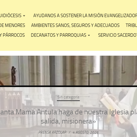
IDIÓCESIS
AYUDANOS A SOSTENER LA MISIÓN EVANGELIZADO
DE MENORES
AMBIENTES SANOS, SEGUROS Y ADECUADOS
TRIB
Y PÁRROCOS
DECANATOS Y PARROQUIAS
SERVICIO SACERDOT
Sin categoría
anta Mama Antula haga de nuestra Iglesia pl
salida, misionera»
PRENSA ARZOLAP
/
4 AGOSTO, 2026