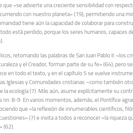
que «se advierte una creciente sensibilidad con respecto 
curriendo con nuestro planeta» (19), permitiendo una mir
umanidad tiene aún la capacidad de colaborar para constr
o todo está perdido, porque los seres humanos, capaces 
).
atólicos, retomando las palabras de San Juan Pablo II: «los 
turaleza y el Creador, forman parte de su fe» (64), pero 
ce en todo el texto, y en el capítulo 5 se vuelve instrume
ras Iglesias y Comunidades cristianas –como también otr
 la ecología (7). Más aún, asume explícitamente su contrib
 nn. 8-9. En varios momentos, además, el Pontífice agra
ciendo que «la reflexión de innumerables científicos, filó
cuestiones» (7) e invita a todos a reconocer «la riqueza q
» (62).