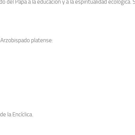
o del Papa a la educación y a la espiritualidad ecológica. S
el Arzobispado platense:
e la Encíclica.