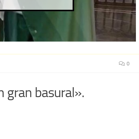
0
n gran basural».