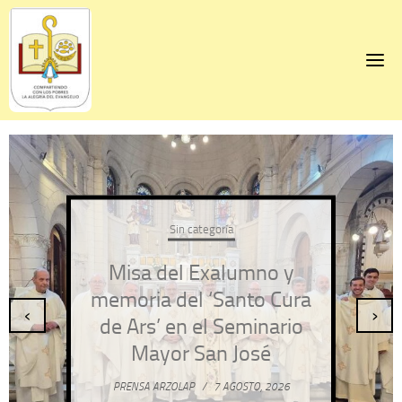
Skip
to
content
Sin categoría
Misa del Exalumno y
memoria del ‘Santo Cura
‹
›
de Ars’ en el Seminario
Mayor San José
PRENSA ARZOLAP
/
7 AGOSTO, 2026