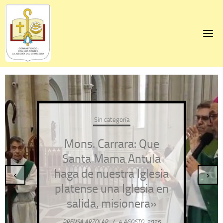
Skip
to
content
Sin categoría
Mons. Carrara: Que
Santa Mama Antula
haga de nuestra Iglesia
‹
›
platense una Iglesia en
salida, misionera»
PRENSA ARZOLAP
/
4 AGOSTO, 2026