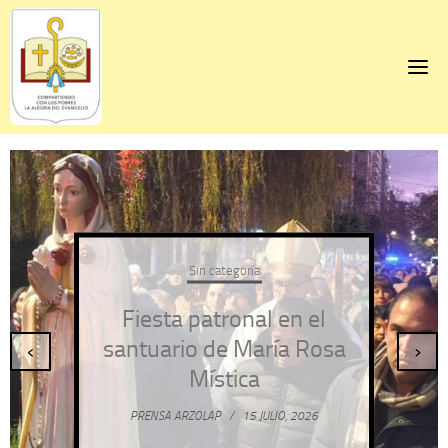
Skip
to
content
Sin categoría
Fiesta patronal en el
santuario de María Rosa
‹
›
Mística
PRENSA ARZOLAP
/
15 JULIO, 2026