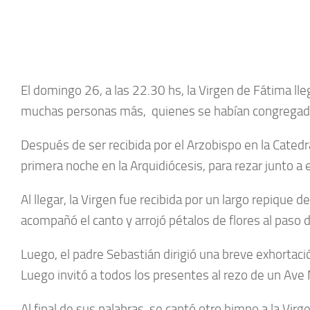
El domingo 26, a las 22.30 hs, la Virgen de Fátima ll
muchas personas más, quienes se habían congregado p
Después de ser recibida por el Arzobispo en la Catedr
primera noche en la Arquidiócesis, para rezar junto a e
Al llegar, la Virgen fue recibida por un largo repiqu
acompañó el canto y arrojó pétalos de flores al paso d
Luego, el padre Sebastián dirigió una breve exhortaci
Luego invitó a todos los presentes al rezo de un Ave 
Al final de sus palabras, se cantó otro himno a la Virg