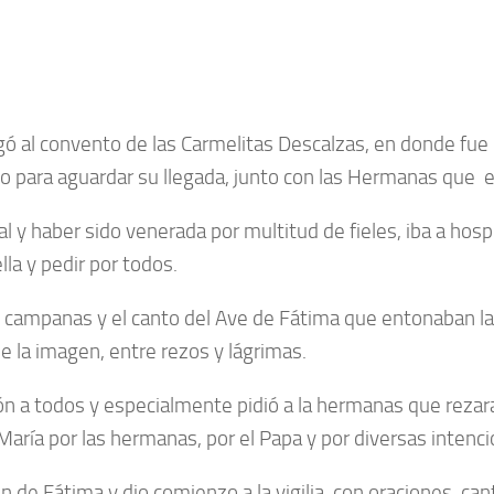
egó al convento de las Carmelitas Descalzas, en donde fue
ara aguardar su llegada, junto con las Hermanas que esp
al y haber sido venerada por multitud de fieles, iba a ho
lla y pedir por todos.
e de campanas y el canto del Ave de Fátima que entonaban 
e la imagen, entre rezos y lágrimas.
ón a todos y especialmente pidió a la hermanas que rezaran
María por las hermanas, por el Papa y por diversas intenci
en de Fátima y dio comienzo a la vigilia, con oraciones, can