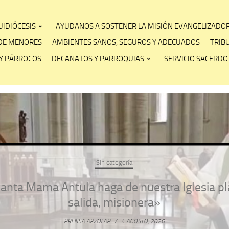
IDIÓCESIS
AYUDANOS A SOSTENER LA MISIÓN EVANGELIZADO
DE MENORES
AMBIENTES SANOS, SEGUROS Y ADECUADOS
TRIB
Y PÁRROCOS
DECANATOS Y PARROQUIAS
SERVICIO SACERDOT
Sin categoría
anta Mama Antula haga de nuestra Iglesia pl
salida, misionera»
PRENSA ARZOLAP
/
4 AGOSTO, 2026