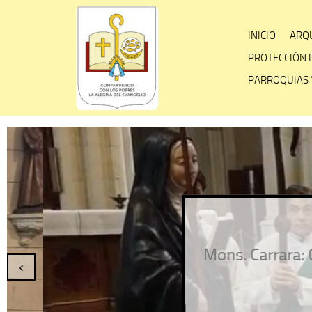
Skip
to
INICIO
ARQU
content
PROTECCIÓN 
PARROQUIAS 
Mons. Carrara: Que S
‹