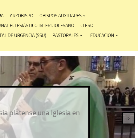
RA
ARZOBISPO
OBISPOS AUXILIARES
UNAL ECLESIÁSTICO INTERDIOCESANO
CLERO
AL DE URGENCIA (SSU)
PASTORALES
EDUCACIÓN
atense una Iglesia en
›