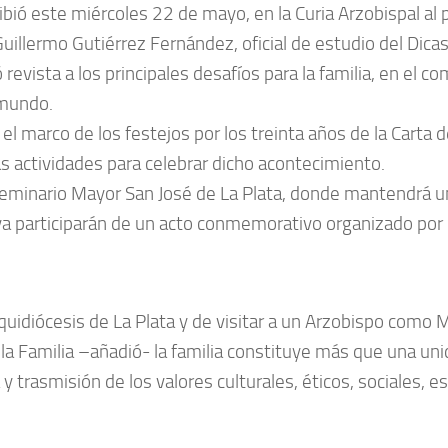
ió este miércoles 22 de mayo, en la Curia Arzobispal al pr
llermo Gutiérrez Fernández, oficial de estudio del Dicas
vista a los principales desafíos para la familia, en el co
 mundo.
 el marco de los festejos por los treinta años de la Carta 
sas actividades para celebrar dicho acontecimiento.
Seminario Mayor San José de La Plata, donde mantendrá un 
va participarán de un acto conmemorativo organizado por l
uidiócesis de La Plata y de visitar a un Arzobispo como Mo
 la Familia –añadió- la familia constituye más que una uni
 trasmisión de los valores culturales, éticos, sociales, esp