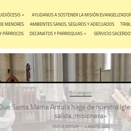
IDIÓCESIS
AYUDANOS A SOSTENER LA MISIÓN EVANGELIZADO
DE MENORES
AMBIENTES SANOS, SEGUROS Y ADECUADOS
TRIB
Y PÁRROCOS
DECANATOS Y PARROQUIAS
SERVICIO SACERDOT
Sin categoría
anta Mama Antula haga de nuestra Iglesia pl
salida, misionera»
PRENSA ARZOLAP
/
4 AGOSTO, 2026