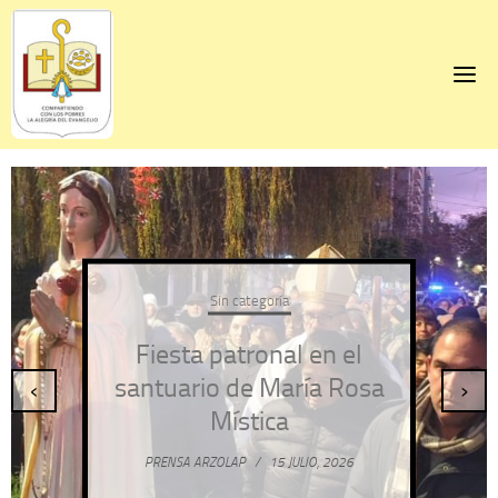
Skip
to
content
Sin categoría
Fiesta patronal en el
santuario de María Rosa
‹
›
Mística
PRENSA ARZOLAP
/
15 JULIO, 2026