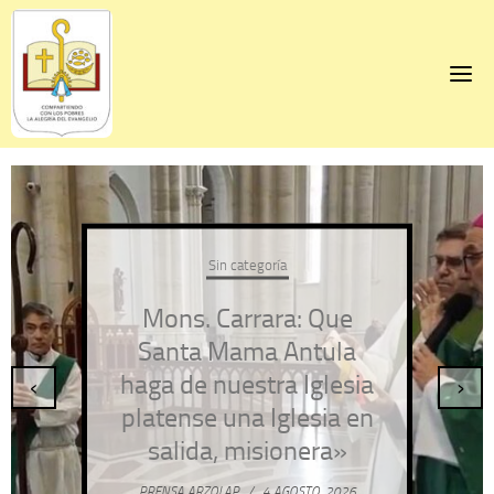
Skip
to
content
Sin categoría
Mons. Carrara: Que
Santa Mama Antula
haga de nuestra Iglesia
‹
›
platense una Iglesia en
salida, misionera»
PRENSA ARZOLAP
/
4 AGOSTO, 2026