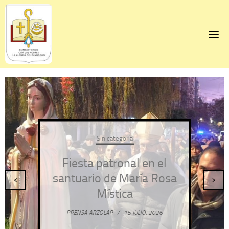
Skip
to
content
Sin categoría
Fiesta patronal en el
santuario de María Rosa
‹
›
Mística
PRENSA ARZOLAP
/
15 JULIO, 2026