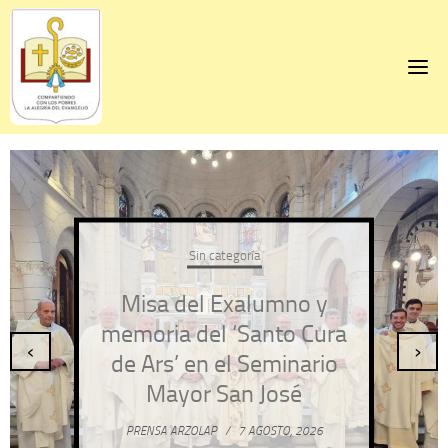
Skip
to
content
Sin categoría
Misa del Exalumno y
memoria del ‘Santo Cura
‹
›
de Ars’ en el Seminario
Mayor San José
PRENSA ARZOLAP
/
7 AGOSTO, 2026