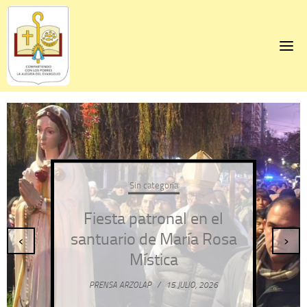
Skip
to
content
Sin categoría
Fiesta patronal en el
santuario de María Rosa
‹
›
Mística
PRENSA ARZOLAP
/
15 JULIO, 2026