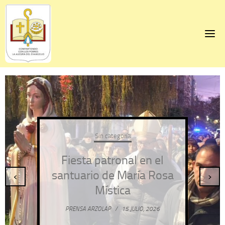
Skip
to
content
Sin categoría
Fiesta patronal en el
santuario de María Rosa
‹
›
Mística
PRENSA ARZOLAP
/
15 JULIO, 2026