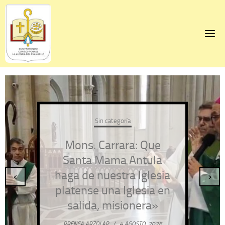
Skip
to
content
Sin categoría
Mons. Carrara: Que
Santa Mama Antula
haga de nuestra Iglesia
‹
›
platense una Iglesia en
salida, misionera»
PRENSA ARZOLAP
/
4 AGOSTO, 2026