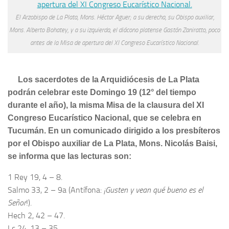
El Arzobispo de La Plata, Mons. Héctor Aguer; a su derecha, su Obispo auxiliar,
Mons. Alberto Bohatey, y a su izquierda, el diácono platense Gastón Zaniratto, poco
antes de la Misa de apertura del XI Congreso Eucarístico Nacional.
Los sacerdotes de la Arquidiócesis de La Plata
podrán celebrar este Domingo 19 (12° del tiempo
durante el año), la misma Misa de la clausura del XI
Congreso Eucarístico Nacional, que se celebra en
Tucumán. En un comunicado dirigido a los presbíteros
por el Obispo auxiliar de La Plata, Mons. Nicolás Baisi,
se informa que las lecturas son:
1 Rey 19, 4 – 8.
Salmo 33, 2 – 9a (Antífona:
¡Gusten y vean qué bueno es el
Señor
!).
Hech 2, 42 – 47.
Lc 24, 13 – 35.