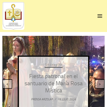
Skip
to
content
Sin categoría
Fiesta patronal en el
santuario de María Rosa
‹
›
Mística
PRENSA ARZOLAP
/
15 JULIO, 2026