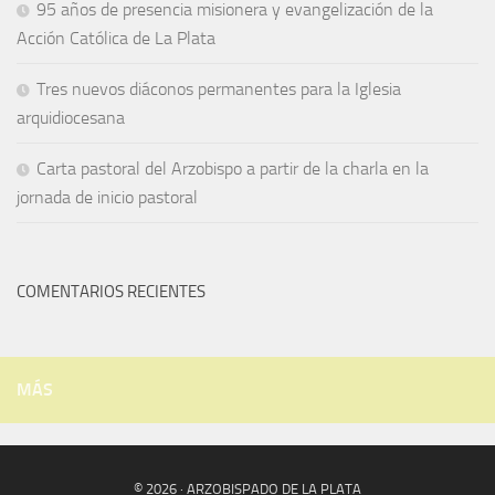
95 años de presencia misionera y evangelización de la
Acción Católica de La Plata
Tres nuevos diáconos permanentes para la Iglesia
arquidiocesana
Carta pastoral del Arzobispo a partir de la charla en la
jornada de inicio pastoral
COMENTARIOS RECIENTES
MÁS
© 2026 · ARZOBISPADO DE LA PLATA