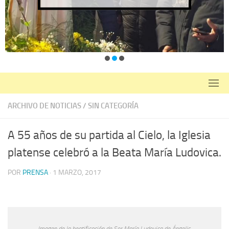
ARCHIVO DE NOTICIAS
/
SIN CATEGORÍA
A 55 años de su partida al Cielo, la Iglesia
platense celebró a la Beata María Ludovica.
POR
PRENSA
·
1 MARZO, 2017
Imagen de la beatificación de Sor María Ludovica de Ángelis.