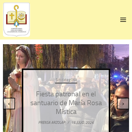
Skip
to
content
Sin categoría
Fiesta patronal en el
santuario de María Rosa
‹
›
Mística
PRENSA ARZOLAP
/
15 JULIO, 2026