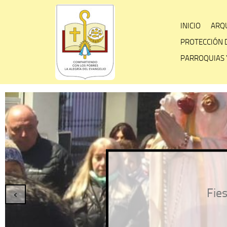
Skip
to
INICIO
ARQU
content
PROTECCIÓN 
PARROQUIAS 
Fies
‹