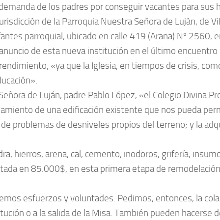
 demanda de los padres por conseguir vacantes para sus hi
urisdicción de la Parroquia Nuestra Señora de Luján, de Vil
fantes parroquial, ubicado en calle 419 (Arana) Nº 2560, e
anuncio de esta nueva institución en el último encuentro d
endimiento, «ya que la Iglesia, en tiempos de crisis, como o
ducación».
 Señora de Luján, padre Pablo López, «el Colegio Divina 
miento de una edificación existente que nos pueda permiti
n de problemas de desniveles propios del terreno; y la adqu
a, hierros, arena, cal, cemento, inodoros, grifería, insumo
ada en 85.000$, en esta primera etapa de remodelación
os esfuerzos y voluntades. Pedimos, entonces, la colabo
tución o a la salida de la Misa. También pueden hacerse 