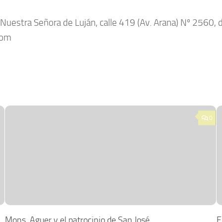
estra Señora de Luján, calle 419 (Av. Arana) Nº 2560, de 
com
0
Mons. Aguer y el patrocinio de San José
E