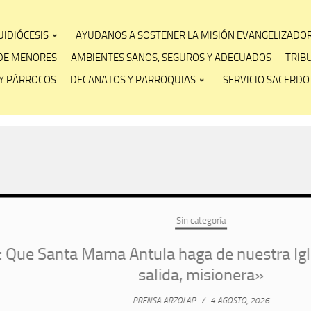
IDIÓCESIS
AYUDANOS A SOSTENER LA MISIÓN EVANGELIZADO
DE MENORES
AMBIENTES SANOS, SEGUROS Y ADECUADOS
TRIB
Y PÁRROCOS
DECANATOS Y PARROQUIAS
SERVICIO SACERDOT
Sin categoría
anta Mama Antula haga de nuestra Iglesia pl
salida, misionera»
PRENSA ARZOLAP
/
4 AGOSTO, 2026