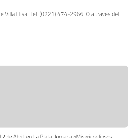
Villa Elisa. Tel: (0221) 474-2966. O a través del
l 2 de Abril, en La Plata, Jornada «Misericordiosos