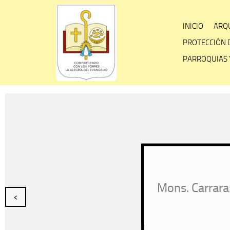
Skip
to
INICIO
ARQU
content
PROTECCIÓN 
PARROQUIAS 
Mons. Carrara: Que S
‹