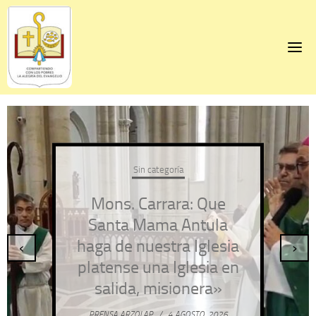
Skip
to
content
Sin categoría
Mons. Carrara: Que
Santa Mama Antula
haga de nuestra Iglesia
‹
›
platense una Iglesia en
salida, misionera»
PRENSA ARZOLAP
/
4 AGOSTO, 2026