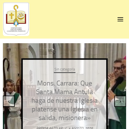
Skip
to
content
Sin categoría
Mons. Carrara: Que
Santa Mama Antula
haga de nuestra Iglesia
‹
›
platense una Iglesia en
salida, misionera»
PRENSA ARZOLAP
/
4 AGOSTO, 2026