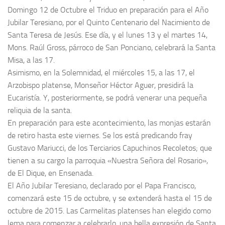
Domingo 12 de Octubre el Triduo en preparación para el Año
Jubilar Teresiano, por el Quinto Centenario del Nacimiento de
Santa Teresa de Jesús. Ese día, y el lunes 13 y el martes 14,
Mons. Raúl Gross, párroco de San Ponciano, celebrará la Santa
Misa, a las 17.
Asimismo, en la Solemnidad, el miércoles 15, a las 17, el
Arzobispo platense, Monseñor Héctor Aguer, presidirá la
Eucaristía. Y, posteriormente, se podrá venerar una pequeña
reliquia de la santa.
En preparación para este acontecimiento, las monjas estarán
de retiro hasta este viernes. Se los está predicando fray
Gustavo Mariucci, de los Terciarios Capuchinos Recoletos; que
tienen a su cargo la parroquia «Nuestra Señora del Rosario»,
de El Dique, en Ensenada.
El Año Jubilar Teresiano, declarado por el Papa Francisco,
comenzará este 15 de octubre, y se extenderá hasta el 15 de
octubre de 2015. Las Carmelitas platenses han elegido como
lema para comenzar a celebrarlo, una bella expresión de Santa