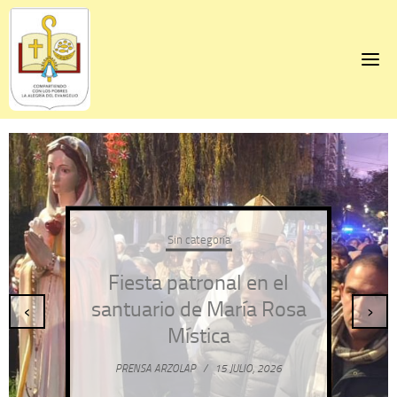
Skip
to
content
Sin categoría
Fiesta patronal en el
santuario de María Rosa
‹
›
Mística
PRENSA ARZOLAP
/
15 JULIO, 2026