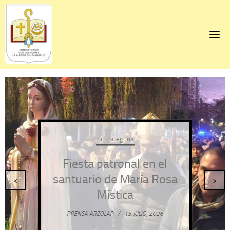
Skip
to
content
Sin categoría
Fiesta patronal en el
santuario de María Rosa
‹
›
Mística
PRENSA ARZOLAP
/
15 JULIO, 2026