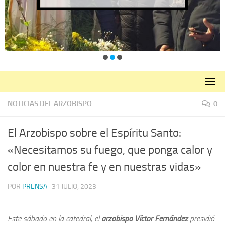
NOTICIAS DEL ARZOBISPO
0
El Arzobispo sobre el Espíritu Santo:
«Necesitamos su fuego, que ponga calor y
color en nuestra fe y en nuestras vidas»
POR
PRENSA
·
31 JULIO, 2023
Este sábado en la catedral, el
arzobispo Víctor Fernández
presidió