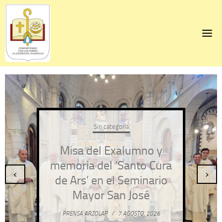
Skip
to
content
Sin categoría
Misa del Exalumno y
memoria del ‘Santo Cura
‹
›
de Ars’ en el Seminario
Mayor San José
PRENSA ARZOLAP
/
7 AGOSTO, 2026