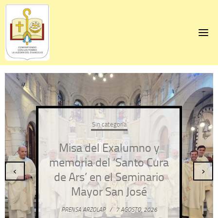
Skip
to
content
Sin categoría
Misa del Exalumno y
memoria del ‘Santo Cura
‹
›
de Ars’ en el Seminario
Mayor San José
PRENSA ARZOLAP
/
7 AGOSTO, 2026