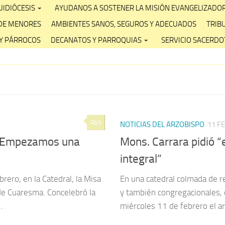
IDIÓCESIS
AYUDANOS A SOSTENER LA MISIÓN EVANGELIZADO
DE MENORES
AMBIENTES SANOS, SEGUROS Y ADECUADOS
TRIB
Y PÁRROCOS
DECANATOS Y PARROQUIAS
SERVICIO SACERDOT
0
NOTICIAS DEL ARZOBISPO
11 F
: “Empezamos una
Mons. Carrara pidió 
integral”
rero, en la Catedral, la Misa
En una catedral colmada de r
 de Cuaresma. Concelebró la
y también congregacionales, 
.
miércoles 11 de febrero el ar