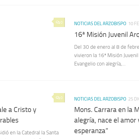
0
NOTICIAS DEL ARZOBISPO
10 F
16ª Misión Juvenil A
Del 30 de enero al 8 de febre
vivieron la 16ª Misión Juveni
Evangelio con alegría,...
0
NOTICIAS DEL ARZOBISPO
25 D
le a Cristo y
Mons. Carrara en la 
rables
alegría, nace el amor
esperanza”
dió en la Catedral la Santa