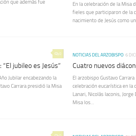
ración que además fue
En la celebración de la Misa 
fieles que participaron de la 
nacimiento de Jesús como una
0
NOTICIAS DEL ARZOBISPO
6 DI
 “El jubileo es Jesús”
Cuatro nuevos diácon
 Año Jubilar encabezando la
El arzobispo Gustavo Carrara p
tavo Carrara presidió la Misa
celebración eucarística en l
Lanari, Nicolás Iaconis, Jorg
Misa los...
0