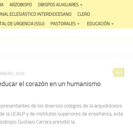
RA
ARZOBISPO
OBISPOS AUXILIARES
UNAL ECLESIÁSTICO INTERDIOCESANO
CLERO
AL DE URGENCIA (SSU)
PASTORALES
EDUCACIÓN
0
EBRERO, 2026
“educar el corazón en un humanismo
epresentantes de los diversos colegios de la arquidiócesis
de la UCALP y de institutos superiores de enseñanza, este
zobispo Gustavo Carrara presidió la...