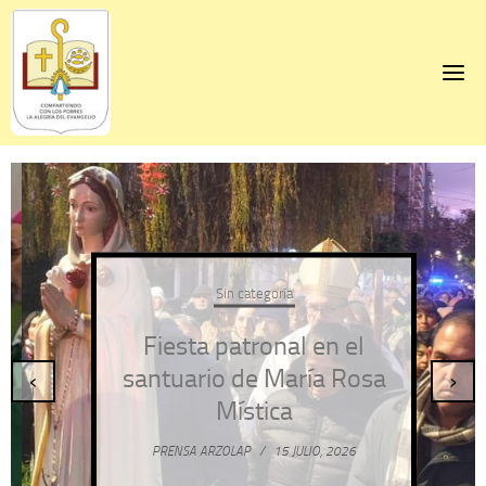
Skip
to
content
Sin categoría
Fiesta patronal en el
santuario de María Rosa
‹
›
Mística
PRENSA ARZOLAP
/
15 JULIO, 2026