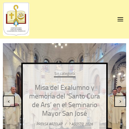
Skip
to
content
Sin categoría
Misa del Exalumno y
memoria del ‘Santo Cura
‹
›
de Ars’ en el Seminario
Mayor San José
PRENSA ARZOLAP
/
7 AGOSTO, 2026