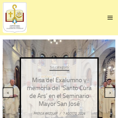
Skip
to
content
Sin categoría
Misa del Exalumno y
memoria del ‘Santo Cura
‹
›
de Ars’ en el Seminario
Mayor San José
PRENSA ARZOLAP
/
7 AGOSTO, 2026