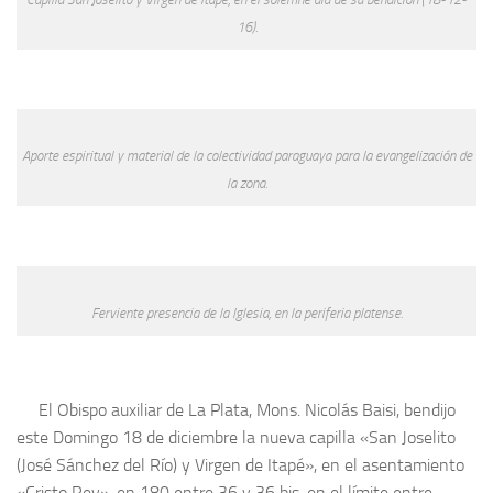
16).
Aporte espiritual y material de la colectividad paraguaya para la evangelización de
la zona.
Ferviente presencia de la Iglesia, en la periferia platense.
El Obispo auxiliar de La Plata, Mons. Nicolás Baisi, bendijo
este Domingo 18 de diciembre la nueva capilla «San Joselito
(José Sánchez del Río) y Virgen de Itapé», en el asentamiento
«Cristo Rey», en 180 entre 36 y 36 bis, en el límite entre