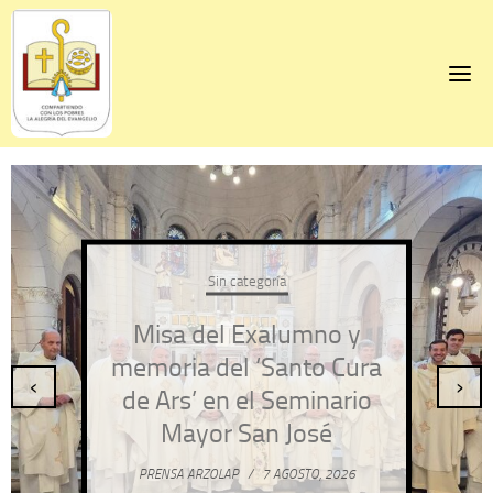
Skip
to
content
Sin categoría
Misa del Exalumno y
memoria del ‘Santo Cura
‹
›
de Ars’ en el Seminario
Mayor San José
PRENSA ARZOLAP
/
7 AGOSTO, 2026