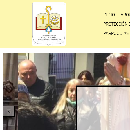
Skip
to
INICIO
ARQU
content
PROTECCIÓN 
PARROQUIAS 
Fies
‹