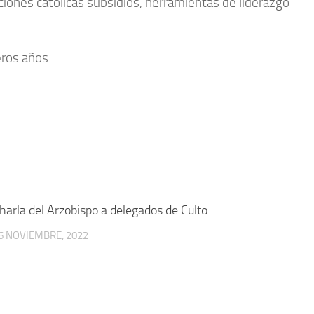
tuciones católicas subsidios, herramientas de liderazgo
ros años.
harla del Arzobispo a delegados de Culto
6 NOVIEMBRE, 2022