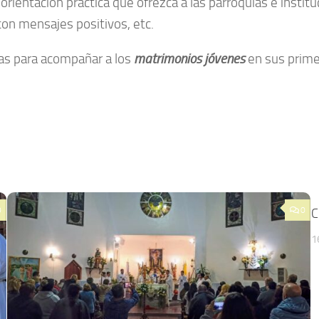
 orientación práctica que ofrezca a las parroquias e insti
 con mensajes positivos, etc.
eas para acompañar a los
matrimonios jóvenes
en sus prime
0
0
C
1