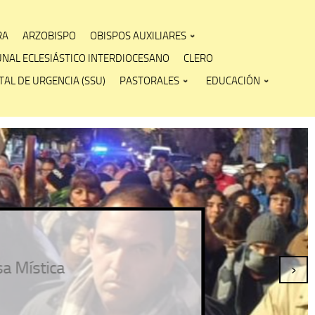
RA
ARZOBISPO
OBISPOS AUXILIARES
UNAL ECLESIÁSTICO INTERDIOCESANO
CLERO
AL DE URGENCIA (SSU)
PASTORALES
EDUCACIÓN
stica
›