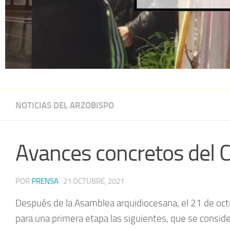
NOTICIAS DEL ARZOBISPO
Avances concretos del C
POR
PRENSA
·
21 OCTUBRE, 2021
Después de la Asamblea arquidiocesana, el 21 de octu
para una primera etapa las siguientes, que se consider