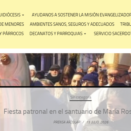
IDIÓCESIS
AYUDANOS A SOSTENER LA MISIÓN EVANGELIZADO
DE MENORES
AMBIENTES SANOS, SEGUROS Y ADECUADOS
TRIB
Y PÁRROCOS
DECANATOS Y PARROQUIAS
SERVICIO SACERDOT
Sin categoría
ta patronal en el santuario de María Rosa Mí
PRENSA ARZOLAP
/
15 JULIO, 2026