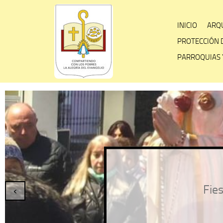
Skip
to
INICIO
ARQU
content
PROTECCIÓN 
PARROQUIAS 
Fies
‹