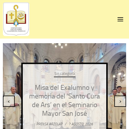
Skip
to
content
Sin categoría
Misa del Exalumno y
memoria del ‘Santo Cura
‹
›
de Ars’ en el Seminario
Mayor San José
PRENSA ARZOLAP
/
7 AGOSTO, 2026