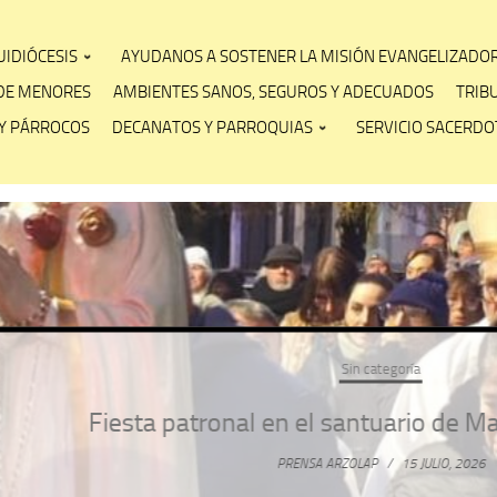
IDIÓCESIS
AYUDANOS A SOSTENER LA MISIÓN EVANGELIZADO
DE MENORES
AMBIENTES SANOS, SEGUROS Y ADECUADOS
TRIB
Y PÁRROCOS
DECANATOS Y PARROQUIAS
SERVICIO SACERDOT
Sin categoría
ta patronal en el santuario de María Rosa Mí
PRENSA ARZOLAP
/
15 JULIO, 2026