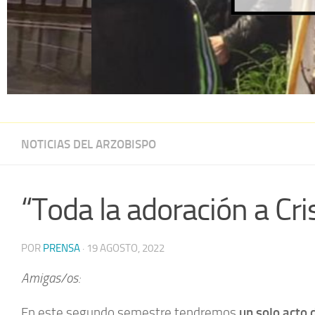
NOTICIAS DEL ARZOBISPO
“Toda la adoración a Cri
POR
PRENSA
·
19 AGOSTO, 2022
Amigas/os:
En este segundo semestre tendremos
un solo acto 