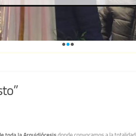
sto”
de toda la Arquidiócesis
donde convocamos a la totalidad