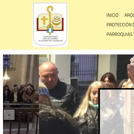
Skip
to
INICIO
ARQU
content
PROTECCIÓN 
PARROQUIAS 
Fies
‹