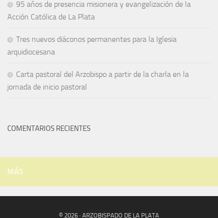
95 años de presencia misionera y evangelización de la
Acción Católica de La Plata
Tres nuevos diáconos permanentes para la Iglesia
arquidiocesana
Carta pastoral del Arzobispo a partir de la charla en la
jornada de inicio pastoral
COMENTARIOS RECIENTES
MÁS
© 2026 · ARZOBISPADO DE LA PLATA