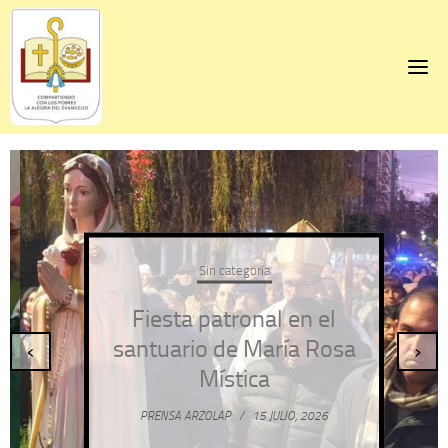
Skip
to
content
Sin categoría
Fiesta patronal en el
santuario de María Rosa
‹
›
Mística
PRENSA ARZOLAP
/
15 JULIO, 2026