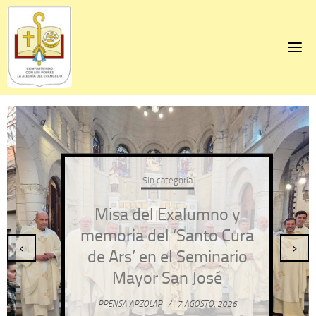
Skip
to
content
Sin categoría
Misa del Exalumno y
memoria del ‘Santo Cura
‹
›
de Ars’ en el Seminario
Mayor San José
PRENSA ARZOLAP
/
7 AGOSTO, 2026