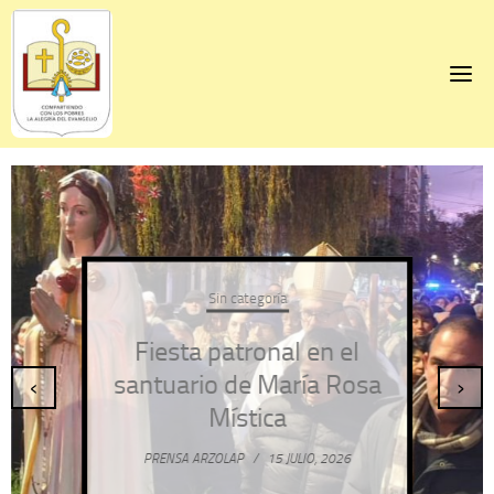
Skip
to
content
Sin categoría
Fiesta patronal en el
santuario de María Rosa
‹
›
Mística
PRENSA ARZOLAP
/
15 JULIO, 2026