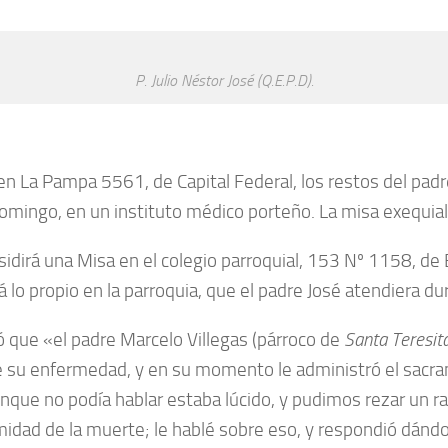
P. Julio Néstor José (Q.E.P.D).
 La Pampa 5561, de Capital Federal, los restos del padre 
Domingo, en un instituto médico porteño. La misa exequial 
residirá una Misa en el colegio parroquial, 153 Nº 1158, d
 lo propio en la parroquia, que el padre José atendiera dur
mó que «el padre Marcelo Villegas (párroco de
Santa Teresita
su enfermedad, y en su momento le administró el sacrame
unque no podía hablar estaba lúcido, y pudimos rezar un ra
imidad de la muerte; le hablé sobre eso, y respondió dán