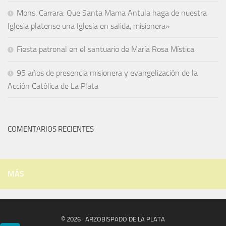
Mons. Carrara: Que Santa Mama Antula haga de nuestra
Iglesia platense una Iglesia en salida, misionera»
Fiesta patronal en el santuario de María Rosa Mística
95 años de presencia misionera y evangelización de la
Acción Católica de La Plata
COMENTARIOS RECIENTES
MÁS
© 2026 · ARZOBISPADO DE LA PLATA