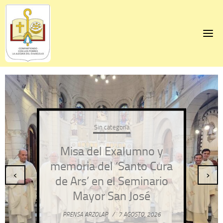
Skip
to
content
Sin categoría
Misa del Exalumno y
memoria del ‘Santo Cura
‹
›
de Ars’ en el Seminario
Mayor San José
PRENSA ARZOLAP
/
7 AGOSTO, 2026