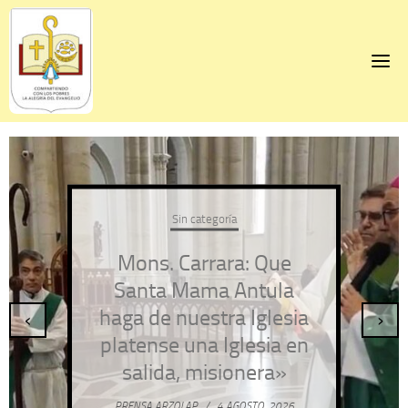
Skip
to
content
Sin categoría
Mons. Carrara: Que
Santa Mama Antula
haga de nuestra Iglesia
‹
›
platense una Iglesia en
salida, misionera»
PRENSA ARZOLAP
/
4 AGOSTO, 2026