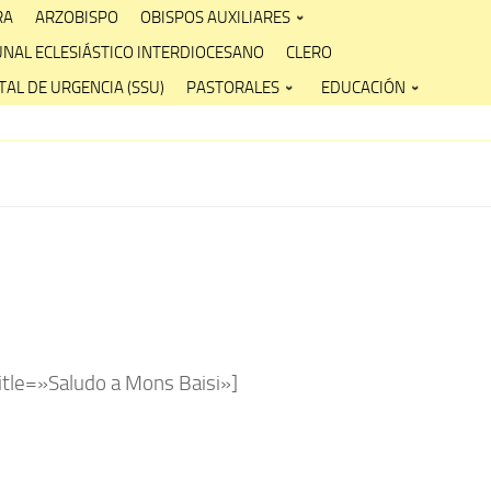
RA
ARZOBISPO
OBISPOS AUXILIARES
UNAL ECLESIÁSTICO INTERDIOCESANO
CLERO
AL DE URGENCIA (SSU)
PASTORALES
EDUCACIÓN
tle=»Saludo a Mons Baisi»]