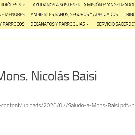
IDIÓCESIS
AYUDANOS A SOSTENER LA MISIÓN EVANGELIZADO
DE MENORES
AMBIENTES SANOS, SEGUROS Y ADECUADOS
TRIB
Y PÁRROCOS
DECANATOS Y PARROQUIAS
SERVICIO SACERDOT
Mons. Nicolás Baisi
-content/uploads/2020/07/Saludo-a-Mons-Baisi.pdf» ti