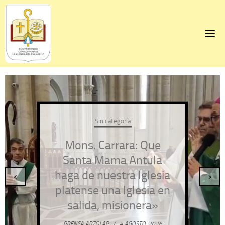
Skip
to
content
Sin categoría
Mons. Carrara: Que
Santa Mama Antula
haga de nuestra Iglesia
‹
›
platense una Iglesia en
salida, misionera»
PRENSA ARZOLAP
/
4 AGOSTO, 2026