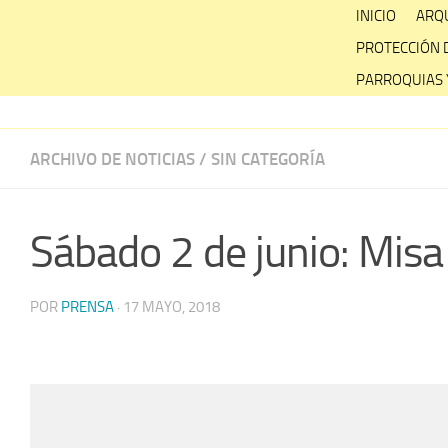
Skip
INICIO
ARQU
to
PROTECCIÓN 
content
PARROQUIAS 
ARCHIVO DE NOTICIAS
/
SIN CATEGORÍA
Sábado 2 de junio: Misa 
POR
PRENSA
·
17 MAYO, 2018