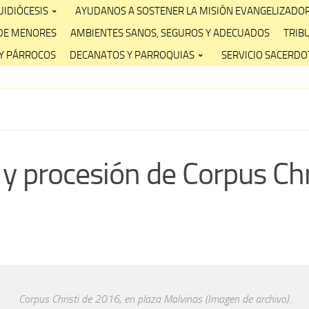
IDIÓCESIS
AYUDANOS A SOSTENER LA MISIÓN EVANGELIZADO
DE MENORES
AMBIENTES SANOS, SEGUROS Y ADECUADOS
TRIB
Y PÁRROCOS
DECANATOS Y PARROQUIAS
SERVICIO SACERDOT
y procesión de Corpus Chri
Corpus Christi de 2016, en plaza Malvinas (Imagen de archivo).