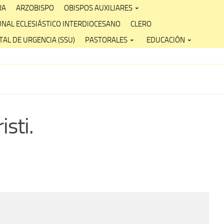
RA
ARZOBISPO
OBISPOS AUXILIARES
UNAL ECLESIÁSTICO INTERDIOCESANO
CLERO
AL DE URGENCIA (SSU)
PASTORALES
EDUCACIÓN
sti.