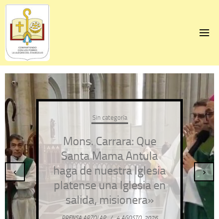
Skip
to
content
Sin categoría
Mons. Carrara: Que
Santa Mama Antula
haga de nuestra Iglesia
‹
›
platense una Iglesia en
salida, misionera»
PRENSA ARZOLAP
/
4 AGOSTO, 2026